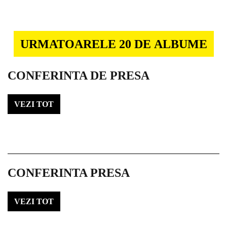
CALIFICARE (30.07.2026)
ANTRENAMENT OFICIAL FCSB MECI AUDA,
PRELIMINARIILE LIGII CAMPIONILOR (29.07.2026)
PRELIMINARII UEFA CONFERENCE LEAGUE (29.07.2026)
URMATOARELE 20 DE ALBUME
CONFERINTA DE PRESA
VEZI TOT
CONFERINTA PRESA
VEZI TOT