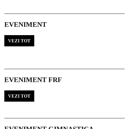
EVENIMENT
VEZI TOT
EVENIMENT FRF
VEZI TOT